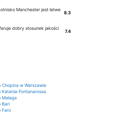
 Lotnisko Manchester jest łatwe
8.3
eruje dobry stosunek jakości
7.4
a
o Chopina w Warszawie
o Katania-Fontanarossa
o Malaga
 Bari
o Faro