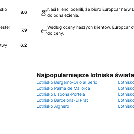
isko
Nasi klienci ocenili, że biuro Europcar na/w
8.6
do odnalezienia.
hester
Według oceny naszych klientów, Europcar of
7.9
do ceny.
atwy
6.2
Najpopularniejsze lotniska świat
Lotnisko Bergamo-Orio al Serio
Lotnisk
Lotnisko Palma de Mallorca
Lotnisk
Lotnisko Lisbona-Portela
Lotnisk
Lotnisko Barcelona-El Prat
Lotnisko
Lotnisko Alghero
Lotnisk