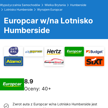
Wypożyczalnia Samochodów
Wielka Brytania
Humberside
Lotnisko Humberside
Wynajem Europcar
Europcar w/na Lotnisko
Humberside
8.9
Oceny
:
40+
Zwrot auta z Europcar w/na Lotnisko Humberside jest