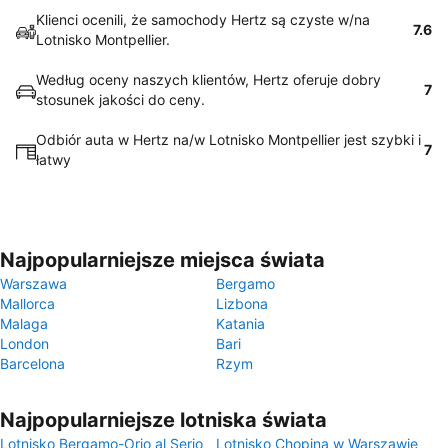
Klienci ocenili, że samochody Hertz są czyste w/na
7.6
Lotnisko Montpellier.
Według oceny naszych klientów, Hertz oferuje dobry
7
stosunek jakości do ceny.
Odbiór auta w Hertz na/w Lotnisko Montpellier jest szybki i
7
łatwy
Najpopularniejsze miejsca świata
Warszawa
Bergamo
Mallorca
Lizbona
Malaga
Katania
London
Bari
Barcelona
Rzym
Najpopularniejsze lotniska świata
Lotnisko Bergamo-Orio al Serio
Lotnisko Chopina w Warszawie