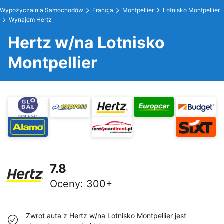
Wypożyczalnia Samochodów
Francja
Montpellier
Lotnisko Montpellier
Wynajem Hertz
Hertz w/na Lotnisko
Montpellier
7.8
Oceny
:
300+
Zwrot auta z Hertz w/na Lotnisko Montpellier jest