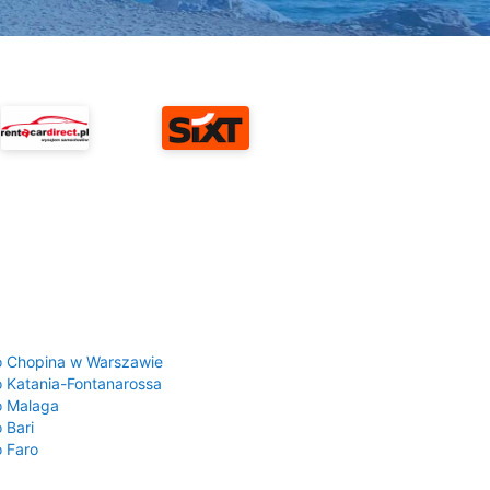
a
o Chopina w Warszawie
o Katania-Fontanarossa
o Malaga
 Bari
o Faro