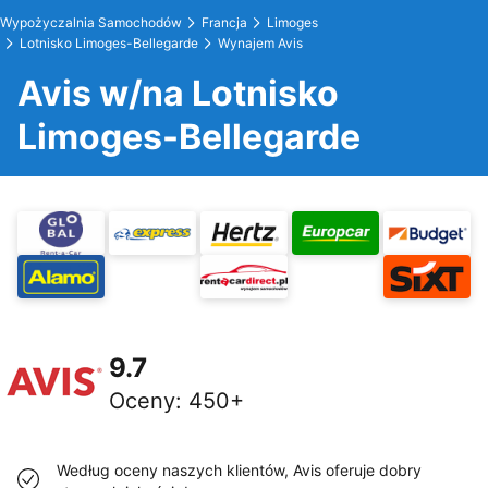
Wypożyczalnia Samochodów
Francja
Limoges
Lotnisko Limoges-Bellegarde
Wynajem Avis
Avis w/na Lotnisko
Limoges-Bellegarde
9.7
Oceny
:
450+
Według oceny naszych klientów, Avis oferuje dobry