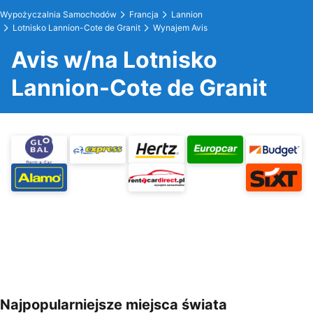
Wypożyczalnia Samochodów
Francja
Lannion
Lotnisko Lannion-Cote de Granit
Wynajem Avis
Avis w/na Lotnisko
Lannion-Cote de Granit
Najpopularniejsze miejsca świata