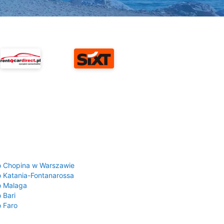
a
o Chopina w Warszawie
o Katania-Fontanarossa
o Malaga
 Bari
o Faro