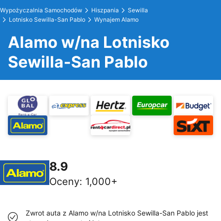
Wypożyczalnia Samochodów
Hiszpania
Sewilla
Lotnisko Sewilla-San Pablo
Wynajem Alamo
Alamo w/na Lotnisko
Sewilla-San Pablo
8.9
Oceny
:
1,000+
Zwrot auta z Alamo w/na Lotnisko Sewilla-San Pablo jest