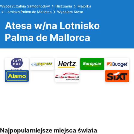
Wypożyczalnia Samochodów
Hiszpania
Majorka
Lotnisko Palma de Mallorca
Wynajem Atesa
Atesa w/na Lotnisko
Palma de Mallorca
Najpopularniejsze miejsca świata