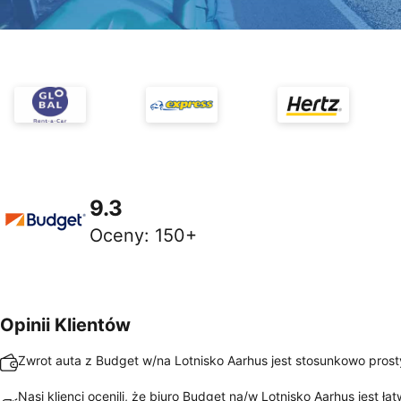
9.3
Oceny
:
150+
Opinii Klientów
Zwrot auta z Budget w/na Lotnisko Aarhus jest stosunkowo prosty
Nasi klienci ocenili, że biuro Budget na/w Lotnisko Aarhus jest ła