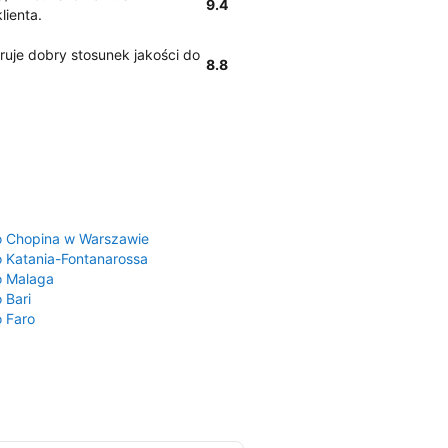
9.4
lienta.
uje dobry stosunek jakości do
8.8
a
o Chopina w Warszawie
o Katania-Fontanarossa
o Malaga
 Bari
o Faro