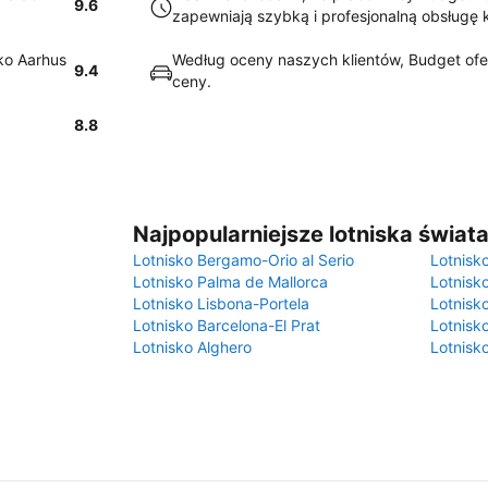
9.6
zapewniają szybką i profesjonalną obsługę k
ko Aarhus
Według oceny naszych klientów, Budget ofer
9.4
ceny.
8.8
Najpopularniejsze lotniska świat
Lotnisko Bergamo-Orio al Serio
Lotnisk
Lotnisko Palma de Mallorca
Lotnisk
Lotnisko Lisbona-Portela
Lotnisk
Lotnisko Barcelona-El Prat
Lotnisko
Lotnisko Alghero
Lotnisk