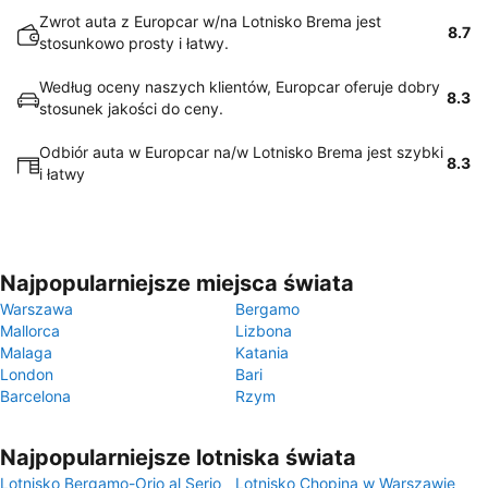
Zwrot auta z Europcar w/na Lotnisko Brema jest
8.7
stosunkowo prosty i łatwy.
Według oceny naszych klientów, Europcar oferuje dobry
8.3
stosunek jakości do ceny.
Odbiór auta w Europcar na/w Lotnisko Brema jest szybki
8.3
i łatwy
Najpopularniejsze miejsca świata
Warszawa
Bergamo
Mallorca
Lizbona
Malaga
Katania
London
Bari
Barcelona
Rzym
Najpopularniejsze lotniska świata
Lotnisko Bergamo-Orio al Serio
Lotnisko Chopina w Warszawie