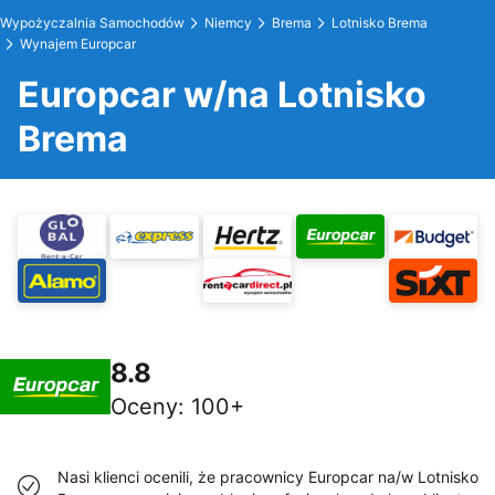
Wypożyczalnia Samochodów
Niemcy
Brema
Lotnisko Brema
Wynajem Europcar
Europcar w/na Lotnisko
Brema
8.8
Oceny
:
100+
Nasi klienci ocenili, że pracownicy Europcar na/w Lotnisko