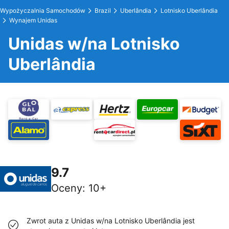
Wypożyczalnia Samochodów
Brazil
Uberlândia
Lotnisko Uberlândia
Wynajem Unidas
Unidas w/na Lotnisko
Uberlândia
9.7
Oceny
:
10+
Zwrot auta z Unidas w/na Lotnisko Uberlândia jest