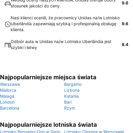
9.6
stosunek jakości do ceny.
Nasi klienci ocenili, że pracownicy Unidas na/w Lotnisko
Uberlândia zapewniają szybką i profesjonalną obsługę
9.6
klienta.
Odbiór auta w Unidas na/w Lotnisko Uberlândia jest
8.4
szybki i łatwy
Najpopularniejsze miejsca świata
Warszawa
Bergamo
Mallorca
Lizbona
Malaga
Katania
London
Bari
Barcelona
Rzym
Najpopularniejsze lotniska świata
Lotnisko Bergamo-Orio al Serio
Lotnisko Chopina w Warszawie