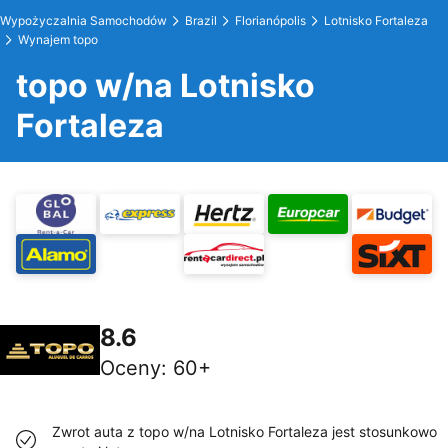
Wypożyczalnia Samochodów
Brazil
Florianópolis
Lotnisko Fortaleza
Wynajem topo
topo w/na Lotnisko
Fortaleza
8.6
Oceny
:
60+
Zwrot auta z topo w/na Lotnisko Fortaleza jest stosunkowo