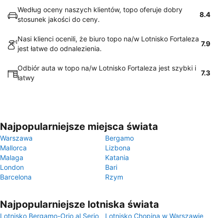
Według oceny naszych klientów, topo oferuje dobry
8.4
stosunek jakości do ceny.
Nasi klienci ocenili, że biuro topo na/w Lotnisko Fortaleza
7.9
jest łatwe do odnalezienia.
Odbiór auta w topo na/w Lotnisko Fortaleza jest szybki i
7.3
łatwy
Najpopularniejsze miejsca świata
Warszawa
Bergamo
Mallorca
Lizbona
Malaga
Katania
London
Bari
Barcelona
Rzym
Najpopularniejsze lotniska świata
Lotnisko Bergamo-Orio al Serio
Lotnisko Chopina w Warszawie