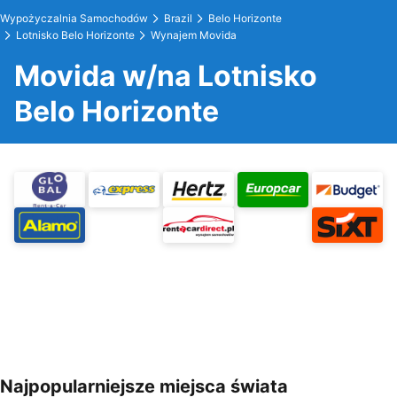
Wypożyczalnia Samochodów
Brazil
Belo Horizonte
Lotnisko Belo Horizonte
Wynajem Movida
Movida w/na Lotnisko
Belo Horizonte
Najpopularniejsze miejsca świata