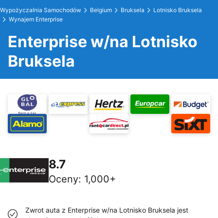
Wypożyczalnia Samochodów
Belgium
Bruksela
Lotnisko Bruksela
Wynajem Enterprise
Enterprise w/na Lotnisko
Bruksela
8.7
Oceny
:
1,000+
Zwrot auta z Enterprise w/na Lotnisko Bruksela jest