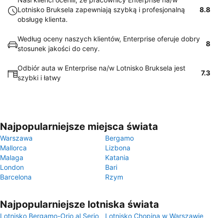
Lotnisko Bruksela zapewniają szybką i profesjonalną
8.8
obsługę klienta.
Według oceny naszych klientów, Enterprise oferuje dobry
8
stosunek jakości do ceny.
Odbiór auta w Enterprise na/w Lotnisko Bruksela jest
7.3
szybki i łatwy
Najpopularniejsze miejsca świata
Warszawa
Bergamo
Mallorca
Lizbona
Malaga
Katania
London
Bari
Barcelona
Rzym
Najpopularniejsze lotniska świata
Lotnisko Bergamo-Orio al Serio
Lotnisko Chopina w Warszawie