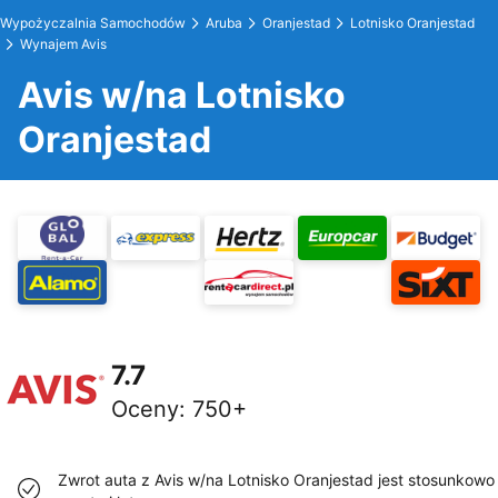
Wypożyczalnia Samochodów
Aruba
Oranjestad
Lotnisko Oranjestad
Wynajem Avis
Avis w/na Lotnisko
Oranjestad
7.7
Oceny
:
750+
Zwrot auta z Avis w/na Lotnisko Oranjestad jest stosunkowo