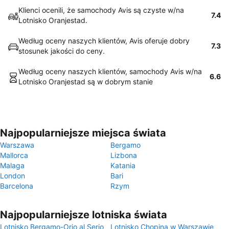
Klienci ocenili, że samochody Avis są czyste w/na
7.4
Lotnisko Oranjestad.
Według oceny naszych klientów, Avis oferuje dobry
7.3
stosunek jakości do ceny.
Według oceny naszych klientów, samochody Avis w/na
6.6
Lotnisko Oranjestad są w dobrym stanie
Najpopularniejsze miejsca świata
Warszawa
Bergamo
Mallorca
Lizbona
Malaga
Katania
London
Bari
Barcelona
Rzym
Najpopularniejsze lotniska świata
Lotnisko Bergamo-Orio al Serio
Lotnisko Chopina w Warszawie