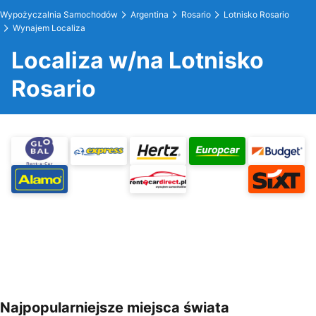
Wypożyczalnia Samochodów
Argentina
Rosario
Lotnisko Rosario
Wynajem Localiza
Localiza w/na Lotnisko
Rosario
Najpopularniejsze miejsca świata