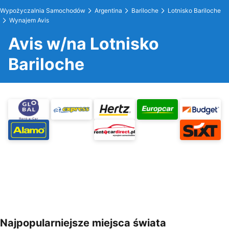
Wypożyczalnia Samochodów
Argentina
Bariloche
Lotnisko Bariloche
Wynajem Avis
Avis w/na Lotnisko
Bariloche
Najpopularniejsze miejsca świata