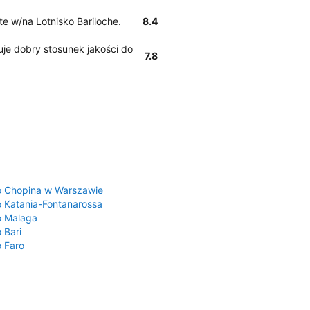
te w/na Lotnisko Bariloche.
8.4
je dobry stosunek jakości do
7.8
a
o Chopina w Warszawie
o Katania-Fontanarossa
o Malaga
 Bari
o Faro