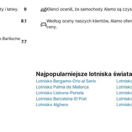
y i łatwy.
9
Klienci ocenili, że samochody Alamo są czys
8.1
Według oceny naszych klientów, Alamo oferu
ceny.
 Bariloche
7.7
Najpopularniejsze lotniska świat
Lotnisko Bergamo-Orio al Serio
Lotnisk
Lotnisko Palma de Mallorca
Lotnisk
Lotnisko Lisbona-Portela
Lotnisk
Lotnisko Barcelona-El Prat
Lotnisko
Lotnisko Alghero
Lotnisk