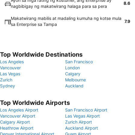
Ayon sa mga rating ng kostumer, ang Enterprise ay
8.6
nagbibigay ng makatwirang halaga para sa pera
Makatwirang mabilis at madaling kumuha ng kotse mula
7.9
sa Enterprise sa Tampa
Top Worldwide Destinations
Los Angeles
San Francisco
Vancouver
London
Las Vegas
Calgary
Zurich
Melbourne
Sydney
Auckland
Top Worldwide Airports
Los Angeles Airport
San Francisco Airport
Vancouver Airport
Las Vegas Airport
Calgary Airport
Zurich Airport
Heathrow Airport
Auckland Airport
Denver International Airport
Guam Airport