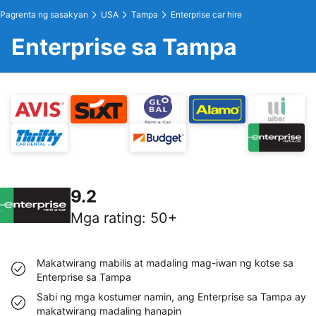
Pagrenta ng sasakyan
USA
Tampa
Enterprise car hire
Enterprise sa Tampa
9.2
Mga rating
:
50+
Makatwirang mabilis at madaling mag-iwan ng kotse sa
Enterprise sa Tampa
Sabi ng mga kostumer namin, ang Enterprise sa Tampa ay
makatwirang madaling hanapin