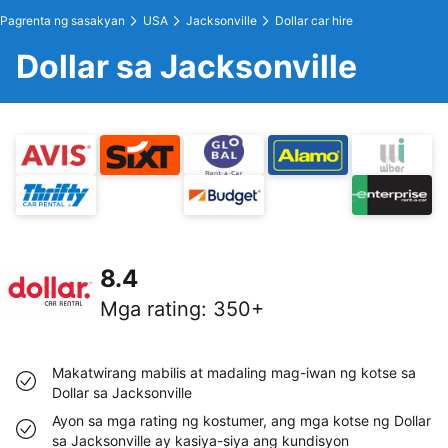
Pagrenta ng sasakyan
USA
Jacksonville
Dollar car hire
Dollar sa Jacksonville
8.4
Mga rating
:
350+
Makatwirang mabilis at madaling mag-iwan ng kotse sa
Dollar sa Jacksonville
Ayon sa mga rating ng kostumer, ang mga kotse ng Dollar
sa Jacksonville ay kasiya-siya ang kundisyon