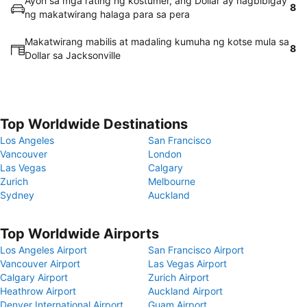
Ayon sa mga rating ng kostumer, ang Dollar ay nagbibigay
8
ng makatwirang halaga para sa pera
Makatwirang mabilis at madaling kumuha ng kotse mula sa
8
Dollar sa Jacksonville
Top Worldwide Destinations
Los Angeles
San Francisco
Vancouver
London
Las Vegas
Calgary
Zurich
Melbourne
Sydney
Auckland
Top Worldwide Airports
Los Angeles Airport
San Francisco Airport
Vancouver Airport
Las Vegas Airport
Calgary Airport
Zurich Airport
Heathrow Airport
Auckland Airport
Denver International Airport
Guam Airport