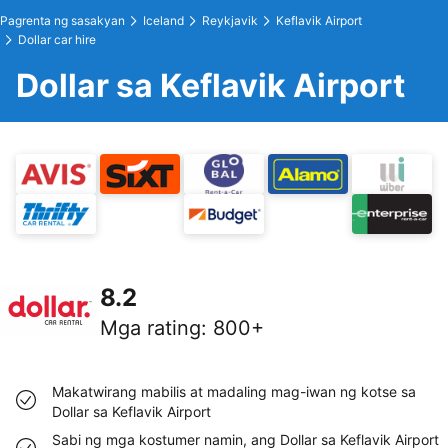
Pagrenta ng sasakyan
Iceland
Reykjavik
Keflavik Airport
Dollar car hire
Dollar sa Keflavik Airport
8.2
Mga rating
:
800+
Makatwirang mabilis at madaling mag-iwan ng kotse sa
Dollar sa Keflavik Airport
Sabi ng mga kostumer namin, ang Dollar sa Keflavik Airport