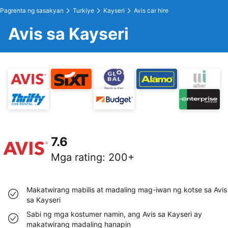
Pagrenta ng sasakyan
Turkiye
Kayseri
Avis car hire
Avis sa Kayseri
7.6
Mga rating
:
200+
Makatwirang mabilis at madaling mag-iwan ng kotse sa Avis
sa Kayseri
Sabi ng mga kostumer namin, ang Avis sa Kayseri ay
makatwirang madaling hanapin