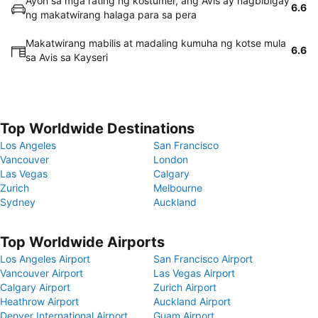
Ayon sa mga rating ng kostumer, ang Avis ay nagbibigay
6.6
ng makatwirang halaga para sa pera
Makatwirang mabilis at madaling kumuha ng kotse mula
6.6
sa Avis sa Kayseri
Top Worldwide Destinations
Los Angeles
San Francisco
Vancouver
London
Las Vegas
Calgary
Zurich
Melbourne
Sydney
Auckland
Top Worldwide Airports
Los Angeles Airport
San Francisco Airport
Vancouver Airport
Las Vegas Airport
Calgary Airport
Zurich Airport
Heathrow Airport
Auckland Airport
Denver International Airport
Guam Airport