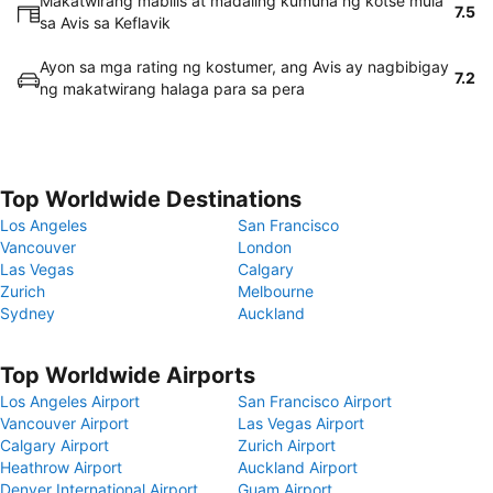
Makatwirang mabilis at madaling kumuha ng kotse mula
7.5
sa Avis sa Keflavik
Ayon sa mga rating ng kostumer, ang Avis ay nagbibigay
7.2
ng makatwirang halaga para sa pera
Top Worldwide Destinations
Los Angeles
San Francisco
Vancouver
London
Las Vegas
Calgary
Zurich
Melbourne
Sydney
Auckland
Top Worldwide Airports
Los Angeles Airport
San Francisco Airport
Vancouver Airport
Las Vegas Airport
Calgary Airport
Zurich Airport
Heathrow Airport
Auckland Airport
Denver International Airport
Guam Airport