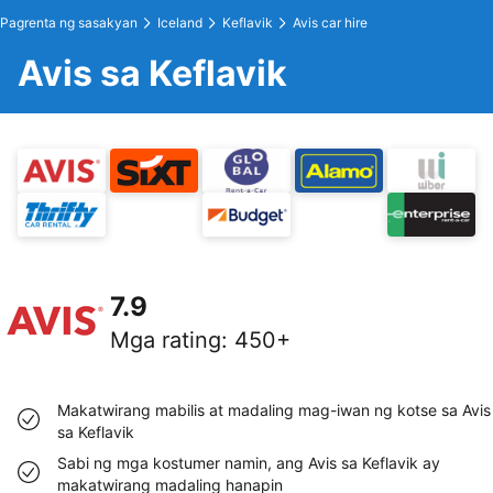
Pagrenta ng sasakyan
Iceland
Keflavik
Avis car hire
Avis sa Keflavik
7.9
Mga rating
:
450+
Makatwirang mabilis at madaling mag-iwan ng kotse sa Avis
sa Keflavik
Sabi ng mga kostumer namin, ang Avis sa Keflavik ay
makatwirang madaling hanapin