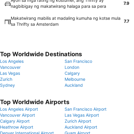
Ayon sa mga rating ng kostumer, ang Thrifty ay
7.9
nagbibigay ng makatwirang halaga para sa pera
Makatwirang mabilis at madaling kumuha ng kotse mula
7.7
sa Thrifty sa Amsterdam
Top Worldwide Destinations
Los Angeles
San Francisco
Vancouver
London
Las Vegas
Calgary
Zurich
Melbourne
Sydney
Auckland
Top Worldwide Airports
Los Angeles Airport
San Francisco Airport
Vancouver Airport
Las Vegas Airport
Calgary Airport
Zurich Airport
Heathrow Airport
Auckland Airport
Denver International Airport
Guam Airport