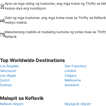
Ayon sa mga rating ng kostumer, ang mga kotse ng Thrifty sa Kef
kasiya-siya ang kundisyon
Sabi ng mga kostumer, ang mga kotse mula sa Thrifty sa Keflavik
medyo malinis
Makatwirang mabilis at madaling kumuha ng kotse mula sa Thrift
Keflavik
Top Worldwide Destinations
Los Angeles
San Francisco
Vancouver
London
Las Vegas
Calgary
Zurich
Melbourne
Sydney
Auckland
Malapit sa Keflavik
Keflavik Airport
Reykjavik Airport