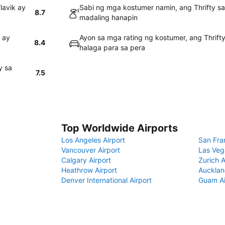
lavik ay
Sabi ng mga kostumer namin, ang Thrifty sa
8.7
madaling hanapin
 ay
Ayon sa mga rating ng kostumer, ang Thrif
8.4
halaga para sa pera
y sa
7.5
Top Worldwide Airports
Los Angeles Airport
San Fra
Vancouver Airport
Las Veg
Calgary Airport
Zurich A
Heathrow Airport
Aucklan
Denver International Airport
Guam Ai