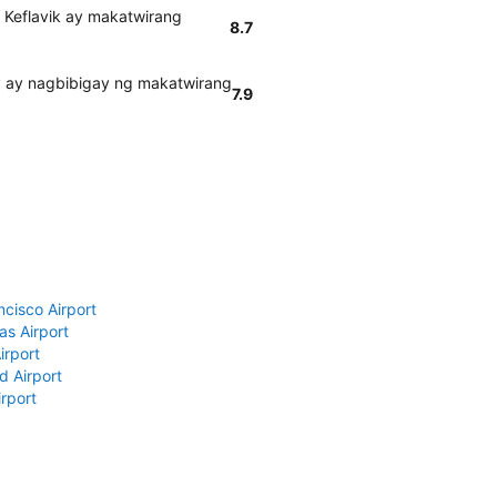
 Keflavik ay makatwirang
8.7
ty ay nagbibigay ng makatwirang
7.9
ncisco Airport
as Airport
irport
d Airport
rport