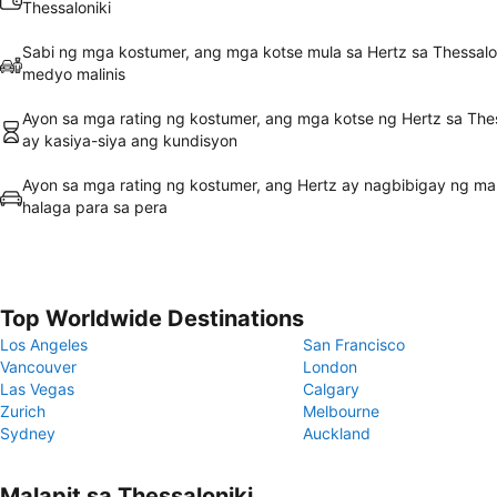
Thessaloniki
Sabi ng mga kostumer, ang mga kotse mula sa Hertz sa Thessalo
medyo malinis
Ayon sa mga rating ng kostumer, ang mga kotse ng Hertz sa Thes
ay kasiya-siya ang kundisyon
Ayon sa mga rating ng kostumer, ang Hertz ay nagbibigay ng m
halaga para sa pera
Top Worldwide Destinations
Los Angeles
San Francisco
Vancouver
London
Las Vegas
Calgary
Zurich
Melbourne
Sydney
Auckland
Malapit sa Thessaloniki