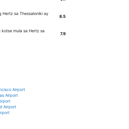
 Hertz sa Thessaloniki ay
8.5
 kotse mula sa Hertz sa
7.9
ncisco Airport
as Airport
irport
d Airport
rport