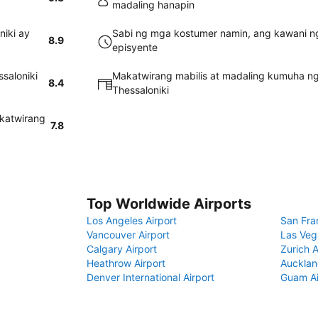
madaling hanapin
niki ay
Sabi ng mga kostumer namin, ang kawani ng
8.9
episyente
saloniki
Makatwirang mabilis at madaling kumuha ng
8.4
Thessaloniki
akatwirang
7.8
Top Worldwide Airports
Los Angeles Airport
San Fra
Vancouver Airport
Las Veg
Calgary Airport
Zurich A
Heathrow Airport
Aucklan
Denver International Airport
Guam Ai