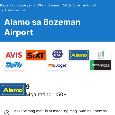
Pagrenta ng sasakyan
USA
Bozeman, MT
Bozeman Airport
Alamo car hire
Alamo sa Bozeman
Airport
9
Mga rating
:
150+
Makatwirang mabilis at madaling mag-iwan ng kotse sa