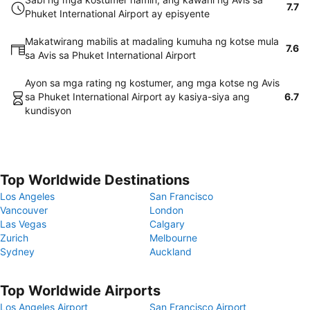
7.7
Phuket International Airport ay episyente
Makatwirang mabilis at madaling kumuha ng kotse mula
7.6
sa Avis sa Phuket International Airport
Ayon sa mga rating ng kostumer, ang mga kotse ng Avis
sa Phuket International Airport ay kasiya-siya ang
6.7
kundisyon
Top Worldwide Destinations
Los Angeles
San Francisco
Vancouver
London
Las Vegas
Calgary
Zurich
Melbourne
Sydney
Auckland
Top Worldwide Airports
Los Angeles Airport
San Francisco Airport