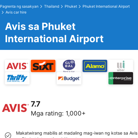
Pagrenta ng sasakyan
Thailand
Phuket
Phuket International Airport
Avis car hire
Avis sa Phuket
International Airport
7.7
Mga rating
:
1,000+
Makatwirang mabilis at madaling mag-iwan ng kotse sa Avis