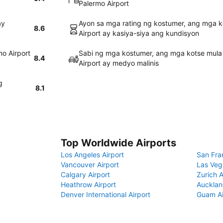
Palermo Airport
ay
Ayon sa mga rating ng kostumer, ang mga k
8.6
Airport ay kasiya-siya ang kundisyon
o Airport
Sabi ng mga kostumer, ang mga kotse mula 
8.4
Airport ay medyo malinis
g
8.1
Top Worldwide Airports
Los Angeles Airport
San Fra
Vancouver Airport
Las Veg
Calgary Airport
Zurich A
Heathrow Airport
Aucklan
Denver International Airport
Guam Ai