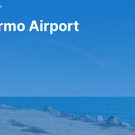
re
rmo Airport