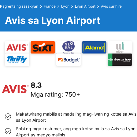
Pagrenta ng sasakyan
France
Lyon
Lyon Airport
Avis car hire
Avis sa Lyon Airport
8.3
Mga rating
:
750+
Makatwirang mabilis at madaling mag-iwan ng kotse sa Avis
sa Lyon Airport
Sabi ng mga kostumer, ang mga kotse mula sa Avis sa Lyon
Airport ay medyo malinis