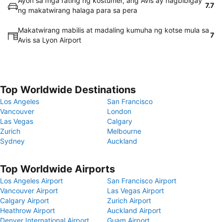
Ayon sa mga rating ng kostumer, ang Avis ay nagbibigay
7.7
ng makatwirang halaga para sa pera
Makatwirang mabilis at madaling kumuha ng kotse mula sa
7
Avis sa Lyon Airport
Top Worldwide Destinations
Los Angeles
San Francisco
Vancouver
London
Las Vegas
Calgary
Zurich
Melbourne
Sydney
Auckland
Top Worldwide Airports
Los Angeles Airport
San Francisco Airport
Vancouver Airport
Las Vegas Airport
Calgary Airport
Zurich Airport
Heathrow Airport
Auckland Airport
Denver International Airport
Guam Airport