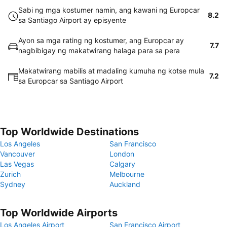
Sabi ng mga kostumer namin, ang kawani ng Europcar
8.2
sa Santiago Airport ay episyente
Ayon sa mga rating ng kostumer, ang Europcar ay
7.7
nagbibigay ng makatwirang halaga para sa pera
Makatwirang mabilis at madaling kumuha ng kotse mula
7.2
sa Europcar sa Santiago Airport
Top Worldwide Destinations
Los Angeles
San Francisco
Vancouver
London
Las Vegas
Calgary
Zurich
Melbourne
Sydney
Auckland
Top Worldwide Airports
Los Angeles Airport
San Francisco Airport