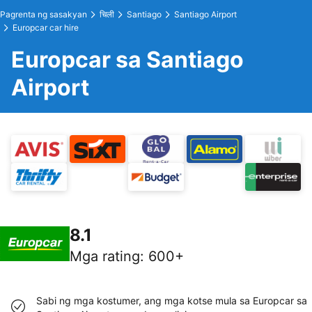
Pagrenta ng sasakyan
चिली
Santiago
Santiago Airport
Europcar car hire
Europcar sa Santiago
Airport
8.1
Mga rating
:
600+
Sabi ng mga kostumer, ang mga kotse mula sa Europcar sa