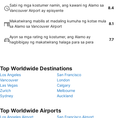
Sabi ng mga kostumer namin, ang kawani ng Alamo sa
8.4
Vancouver Airport ay episyente
Makatwirang mabilis at madaling kumuha ng kotse mula
8.1
sa Alamo sa Vancouver Airport
Ayon sa mga rating ng kostumer, ang Alamo ay
7.7
nagbibigay ng makatwirang halaga para sa pera
Top Worldwide Destinations
Los Angeles
San Francisco
Vancouver
London
Las Vegas
Calgary
Zurich
Melbourne
Sydney
Auckland
Top Worldwide Airports
Los Angeles Airport
San Francisco Airport