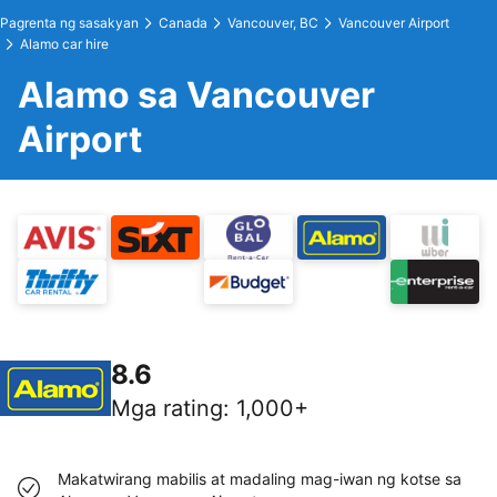
Pagrenta ng sasakyan
Canada
Vancouver, BC
Vancouver Airport
Alamo car hire
Alamo sa Vancouver
Airport
8.6
Mga rating
:
1,000+
Makatwirang mabilis at madaling mag-iwan ng kotse sa