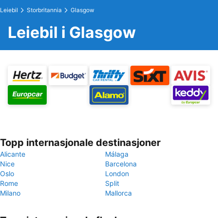
Leiebil
Storbritannia
Glasgow
Leiebil i Glasgow
Topp internasjonale destinasjoner
Alicante
Málaga
Nice
Barcelona
Oslo
London
Rome
Split
Milano
Mallorca