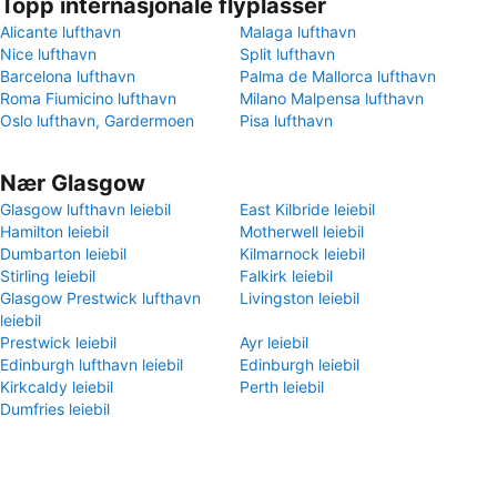
Topp internasjonale flyplasser
Alicante lufthavn
Malaga lufthavn
Nice lufthavn
Split lufthavn
Barcelona lufthavn
Palma de Mallorca lufthavn
Roma Fiumicino lufthavn
Milano Malpensa lufthavn
Oslo lufthavn, Gardermoen
Pisa lufthavn
Nær Glasgow
Glasgow lufthavn leiebil
East Kilbride leiebil
Hamilton leiebil
Motherwell leiebil
Dumbarton leiebil
Kilmarnock leiebil
Stirling leiebil
Falkirk leiebil
Glasgow Prestwick lufthavn
Livingston leiebil
leiebil
Prestwick leiebil
Ayr leiebil
Edinburgh lufthavn leiebil
Edinburgh leiebil
Kirkcaldy leiebil
Perth leiebil
Dumfries leiebil