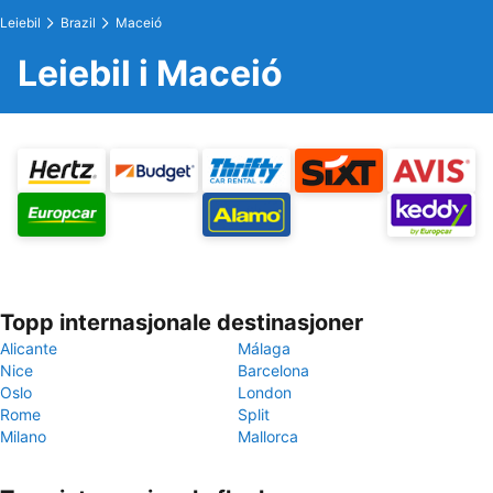
Leiebil
Brazil
Maceió
Leiebil i Maceió
Topp internasjonale destinasjoner
Alicante
Málaga
Nice
Barcelona
Oslo
London
Rome
Split
Milano
Mallorca