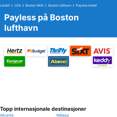
Leiebil
USA
Boston (MA)
Boston lufthavn
Payless leiebil
Payless på Boston
lufthavn
Topp internasjonale destinasjoner
Alicante
Málaga