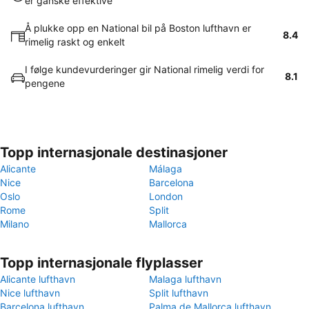
er ganske effektive
Å plukke opp en National bil på Boston lufthavn er
8.4
rimelig raskt og enkelt
I følge kundevurderinger gir National rimelig verdi for
8.1
pengene
Topp internasjonale destinasjoner
Alicante
Málaga
Nice
Barcelona
Oslo
London
Rome
Split
Milano
Mallorca
Topp internasjonale flyplasser
Alicante lufthavn
Malaga lufthavn
Nice lufthavn
Split lufthavn
Barcelona lufthavn
Palma de Mallorca lufthavn