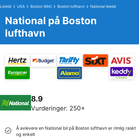
Leiebil
USA
Boston (MA)
Boston lufthavn
National leiebil
National på Boston
lufthavn
8.9
Vurderinger
:
250+
Å avlevere en National bil på Boston lufthavn er rimlig raskt
og enkelt