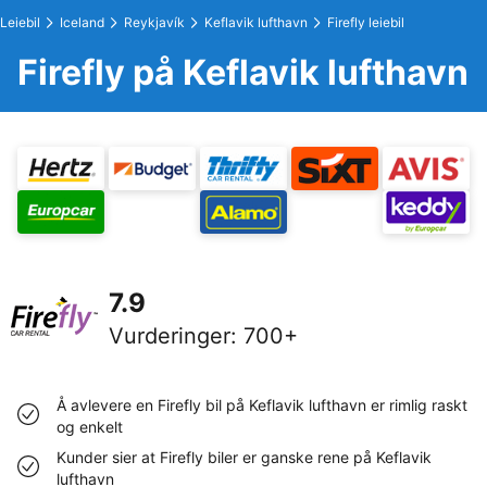
Leiebil
Iceland
Reykjavík
Keflavik lufthavn
Firefly leiebil
Firefly på Keflavik lufthavn
7.9
Vurderinger
:
700+
Å avlevere en Firefly bil på Keflavik lufthavn er rimlig raskt
og enkelt
Kunder sier at Firefly biler er ganske rene på Keflavik
lufthavn