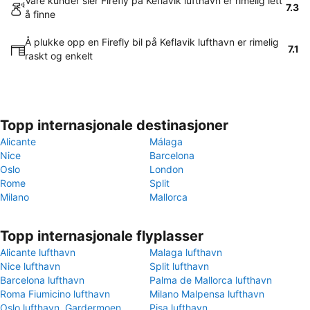
Våre kunder sier Firefly på Keflavik lufthavn er rimelig lett
7.3
å finne
Å plukke opp en Firefly bil på Keflavik lufthavn er rimelig
7.1
raskt og enkelt
Topp internasjonale destinasjoner
Alicante
Málaga
Nice
Barcelona
Oslo
London
Rome
Split
Milano
Mallorca
Topp internasjonale flyplasser
Alicante lufthavn
Malaga lufthavn
Nice lufthavn
Split lufthavn
Barcelona lufthavn
Palma de Mallorca lufthavn
Roma Fiumicino lufthavn
Milano Malpensa lufthavn
Oslo lufthavn, Gardermoen
Pisa lufthavn