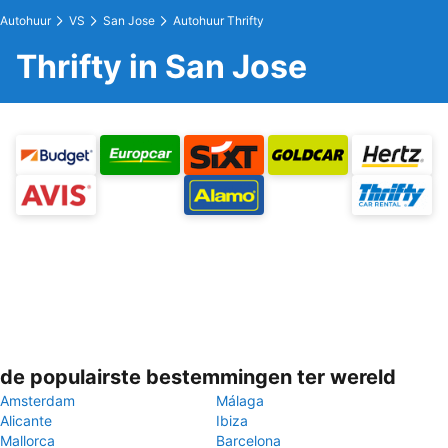
Autohuur
VS
San Jose
Autohuur Thrifty
Thrifty in San Jose
de populairste bestemmingen ter wereld
Amsterdam
Málaga
Alicante
Ibiza
Mallorca
Barcelona