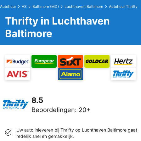
Autohuur
VS
Baltimore (MD)
Luchthaven Baltimore
Autohuur Thrifty
Thrifty in Luchthaven
Baltimore
8.5
Beoordelingen
:
20+
Uw auto inleveren bij Thrifty op Luchthaven Baltimore gaat
redelijk snel en gemakkelijk.