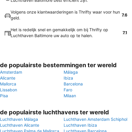
Luchthaven Baltimore best efficiënt zijn.
Volgens onze klantwaarderingen is Thrifty waar voor hun
7.6
geld.
Het is redelijk snel en gemakkelijk om bij Thrifty op
7.1
Luchthaven Baltimore uw auto op te halen.
de populairste bestemmingen ter wereld
Amsterdam
Málaga
Alicante
Ibiza
Mallorca
Barcelona
Lissabon
Faro
Pisa
Milaan
de populairste luchthavens ter wereld
Luchthaven Málaga
Luchthaven Amsterdam Schiphol
Luchthaven Alicante
Luchthaven Ibiza
Luchthaven Palma de Mallorca
Luchthaven Barcelona