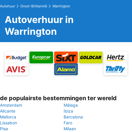
Autohuur
Groot-Brittannië
Warrington
Autoverhuur in
Warrington
de populairste bestemmingen ter wereld
Amsterdam
Málaga
Alicante
Ibiza
Mallorca
Barcelona
Lissabon
Faro
Pisa
Milaan