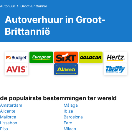
Autohuur
Groot-Brittannië
Autoverhuur in Groot-
Brittannië
de populairste bestemmingen ter wereld
Amsterdam
Málaga
Alicante
Ibiza
Mallorca
Barcelona
Lissabon
Faro
Pisa
Milaan