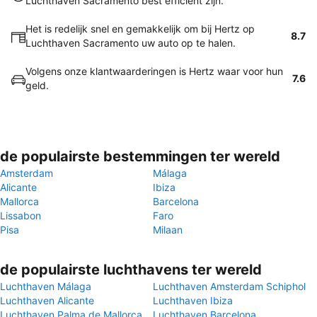
Luchthaven Sacramento best efficiënt zijn.
Het is redelijk snel en gemakkelijk om bij Hertz op
8.7
Luchthaven Sacramento uw auto op te halen.
Volgens onze klantwaarderingen is Hertz waar voor hun
7.6
geld.
de populairste bestemmingen ter wereld
Amsterdam
Málaga
Alicante
Ibiza
Mallorca
Barcelona
Lissabon
Faro
Pisa
Milaan
de populairste luchthavens ter wereld
Luchthaven Málaga
Luchthaven Amsterdam Schiphol
Luchthaven Alicante
Luchthaven Ibiza
Luchthaven Palma de Mallorca
Luchthaven Barcelona