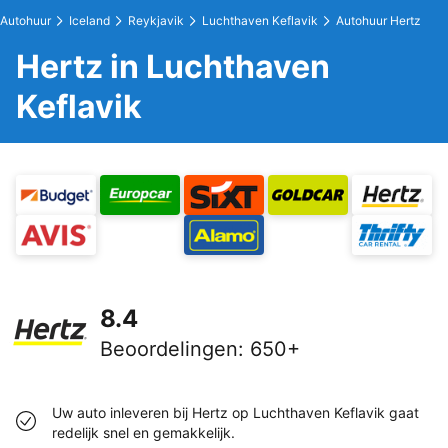
Autohuur
Iceland
Reykjavik
Luchthaven Keflavik
Autohuur Hertz
Hertz in Luchthaven
Keflavik
8.4
Beoordelingen
:
650+
Uw auto inleveren bij Hertz op Luchthaven Keflavik gaat
redelijk snel en gemakkelijk.