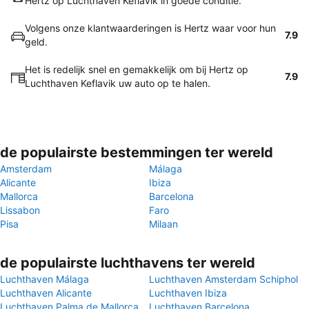
Hertz op Luchthaven Keflavik in goede conditie.
Volgens onze klantwaarderingen is Hertz waar voor hun
7.9
geld.
Het is redelijk snel en gemakkelijk om bij Hertz op
7.9
Luchthaven Keflavik uw auto op te halen.
de populairste bestemmingen ter wereld
Amsterdam
Málaga
Alicante
Ibiza
Mallorca
Barcelona
Lissabon
Faro
Pisa
Milaan
de populairste luchthavens ter wereld
Luchthaven Málaga
Luchthaven Amsterdam Schiphol
Luchthaven Alicante
Luchthaven Ibiza
Luchthaven Palma de Mallorca
Luchthaven Barcelona