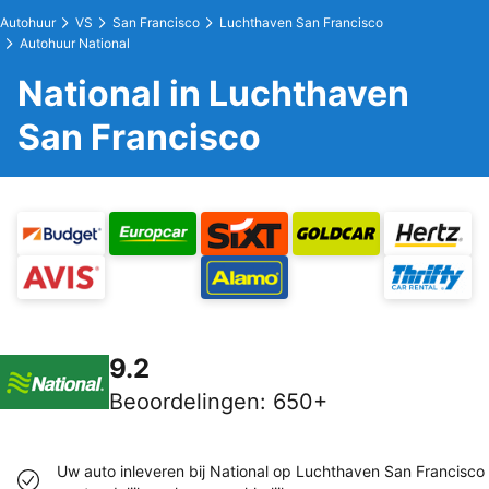
Autohuur
VS
San Francisco
Luchthaven San Francisco
Autohuur National
National in Luchthaven
San Francisco
9.2
Beoordelingen
:
650+
Uw auto inleveren bij National op Luchthaven San Francisco