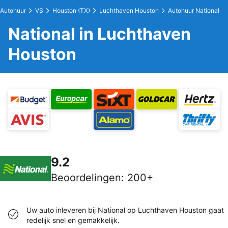
Autohuur
VS
Houston (TX)
Luchthaven Houston
Autohuur National
National in Luchthaven
Houston
9.2
Beoordelingen
:
200+
Uw auto inleveren bij National op Luchthaven Houston gaat
redelijk snel en gemakkelijk.