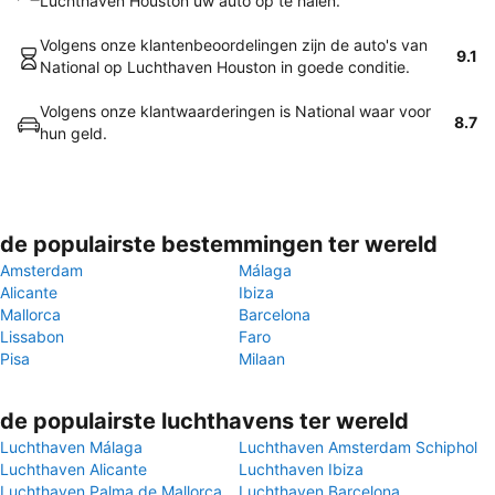
Luchthaven Houston uw auto op te halen.
Volgens onze klantenbeoordelingen zijn de auto's van
9.1
National op Luchthaven Houston in goede conditie.
Volgens onze klantwaarderingen is National waar voor
8.7
hun geld.
de populairste bestemmingen ter wereld
Amsterdam
Málaga
Alicante
Ibiza
Mallorca
Barcelona
Lissabon
Faro
Pisa
Milaan
de populairste luchthavens ter wereld
Luchthaven Málaga
Luchthaven Amsterdam Schiphol
Luchthaven Alicante
Luchthaven Ibiza
Luchthaven Palma de Mallorca
Luchthaven Barcelona