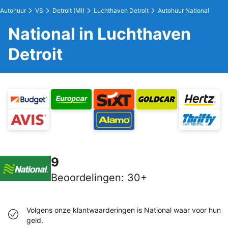
Autohuur
VS
Detroit (MI)
Luchthaven Detroit
Autohuur National
National in Luchthaven
Detroit
9
Beoordelingen
:
30+
Volgens onze klantwaarderingen is National waar voor hun
geld.