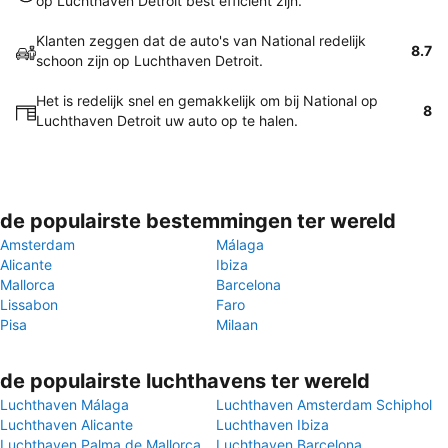
op Luchthaven Detroit best efficiënt zijn.
Klanten zeggen dat de auto's van National redelijk
8.7
schoon zijn op Luchthaven Detroit.
Het is redelijk snel en gemakkelijk om bij National op
8
Luchthaven Detroit uw auto op te halen.
de populairste bestemmingen ter wereld
Amsterdam
Málaga
Alicante
Ibiza
Mallorca
Barcelona
Lissabon
Faro
Pisa
Milaan
de populairste luchthavens ter wereld
Luchthaven Málaga
Luchthaven Amsterdam Schiphol
Luchthaven Alicante
Luchthaven Ibiza
Luchthaven Palma de Mallorca
Luchthaven Barcelona