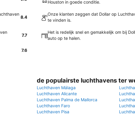
Houston in goede conditie.
Luchthaven
Onze klanten zeggen dat Dollar op Luchthav
8.4
te vinden is.
aven
Het is redelijk snel en gemakkelijk om bij D
7.7
auto op te halen.
7.6
de populairste luchthavens ter w
Luchthaven Málaga
Luchtha
Luchthaven Alicante
Luchtha
Luchthaven Palma de Mallorca
Luchtha
Luchthaven Faro
Luchtha
Luchthaven Pisa
Luchtha