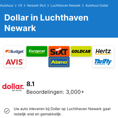
Autohuur
VS
Newark (NJ)
Luchthaven Newark
Autohuur Dollar
Dollar in Luchthaven
Newark
8.1
Beoordelingen
:
3,000+
Uw auto inleveren bij Dollar op Luchthaven Newark gaat
redelijk snel en gemakkelijk.