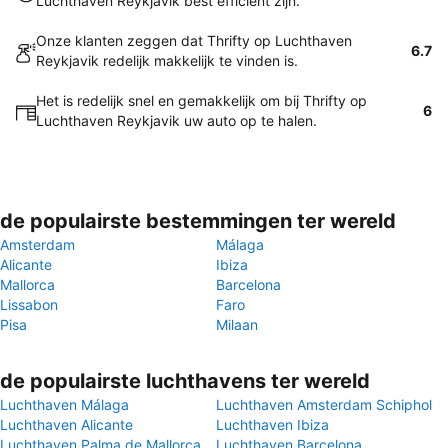
Luchthaven Reykjavik best efficiënt zijn.
Onze klanten zeggen dat Thrifty op Luchthaven
6.7
Reykjavik redelijk makkelijk te vinden is.
Het is redelijk snel en gemakkelijk om bij Thrifty op
6
Luchthaven Reykjavik uw auto op te halen.
de populairste bestemmingen ter wereld
Amsterdam
Málaga
Alicante
Ibiza
Mallorca
Barcelona
Lissabon
Faro
Pisa
Milaan
de populairste luchthavens ter wereld
Luchthaven Málaga
Luchthaven Amsterdam Schiphol
Luchthaven Alicante
Luchthaven Ibiza
Luchthaven Palma de Mallorca
Luchthaven Barcelona