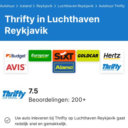
Autohuur
Iceland
Reykjavik
Luchthaven Reykjavik
Autohuur Thrifty
Thrifty in Luchthaven
Reykjavik
7.5
Beoordelingen
:
200+
Uw auto inleveren bij Thrifty op Luchthaven Reykjavik gaat
redelijk snel en gemakkelijk.